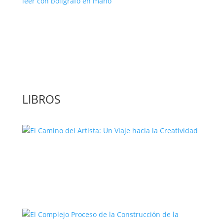
‘GuíaBurros: El poder de la acción’, un
libro para leer con bolígrafo en mano
LIBROS
El Camino del Artista: Un Viaje hacia la
Creatividad