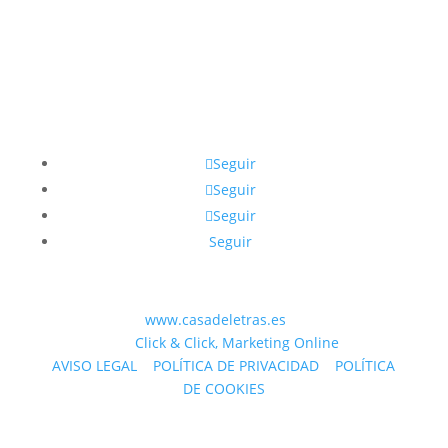
sobre la vida y la muerte egipcia.
Seguir
Seguir
Seguir
Seguir
© 2023 WEB
www.casadeletras.es
| Desarrollado
por
Click & Click, Marketing Online
AVISO LEGAL
|
POLÍTICA DE PRIVACIDAD
|
POLÍTICA
DE COOKIES