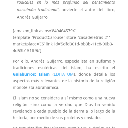
radicales en lo más profundo del pensamiento
musulmán tradicional”,
advierte el autor del libro,
Andrés Guijarro.
[amazon_link asins=’849464579X’
template=’ProductCarousel’ store=’casadeletras-21′
marketplace=’ES’ link_id=’5dfd361d-bb3b-11e8-90b3-
4d53b151ff9b’]
Por ello, Andrés Guijarro, especialista en sufismo y
tradiciones esotéricas del islam, ha escrito el
Guiaburros: Islam
(
EDITATUM
), donde detalla los
aspectos más relevantes de la historia de la religión
monoteísta abrahámica.
El islam no se considera a sí mismo como una nueva
religión, sino como la verdad que Dios ha venido
revelando a cada pueblo de la tierra a lo largo de la
historia, por medio de sus profetas y enviados.