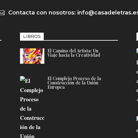
Contacta con nosotros: info@casadeletras.e

LIBROS
El Camino del Artista: Un
Viaje hacia la Creatividad
El Complejo Proceso de la
Construcción de la Unión
Europea