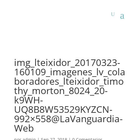
img_lteixidor_20170323-
160109_imagenes_lv_cola
boradores_lteixidor_timo
thy_morton_8024_20-
k9WH-
UQ8B8W53529KYZCN-
992×558@LaVanguardia-
Web
por
admin
|
Sep 27, 2018
|
0 Comentarios