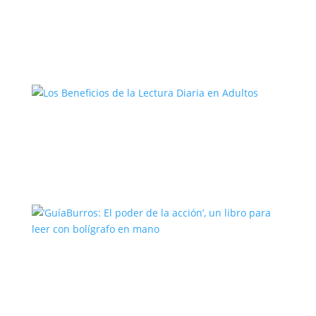
El Camino del Artista: Un Viaje hacia la
Creatividad
Los Beneficios de la Lectura Diaria en
Adultos
‘GuíaBurros: El poder de la acción’, un
libro para leer con bolígrafo en mano