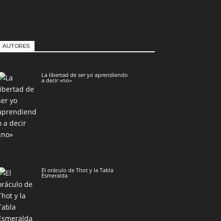
AUTORES
La libertad de ser yo aprendiendo
a decir «no»
El oráculo de Thot y la Tabla
Esmeralda