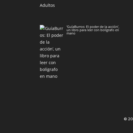
‘GuíaBurros: El poder de la acción’,
un libro para leer con bolígrafo en
mano
© 2