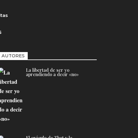
itas
s
AUTORES
La libertad de ser yo
aprendiendo a decir «no»
El oráculo de Thot y la