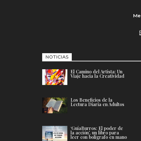
Med
NOTICIAS
El Camino del Artista: Un
Viaje hacia la Creatividad
Los Beneficios de la
Lectura Diaria en Adultos
‘GuíaBurros: El poder de
la acción’, un libro para
leer con bolígrafo en mano