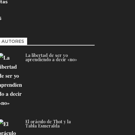
itas
s
AUTORES
La libertad de ser yo
aprendiendo a decir «no»
El oráculo de Thot y la
Tabla Esmeralda