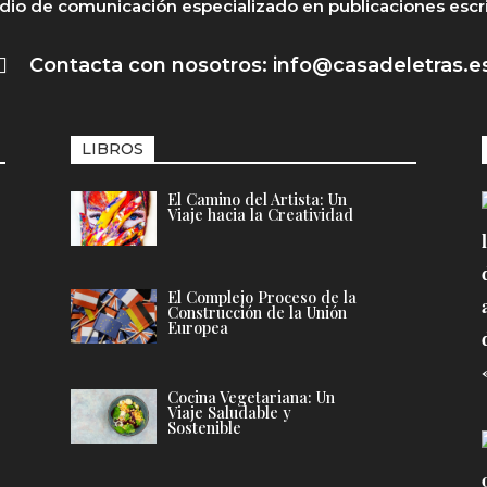
io de comunicación especializado en publicaciones escr

Contacta con nosotros: info@casadeletras.e
LIBROS
El Camino del Artista: Un
Viaje hacia la Creatividad
El Complejo Proceso de la
Construcción de la Unión
Europea
Cocina Vegetariana: Un
Viaje Saludable y
Sostenible