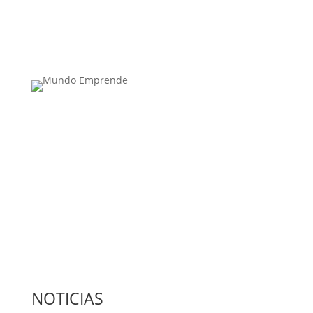
Medio de comunicación especializado en
publicaciones escritas
Contacta con nosotros: info@casadeletras.es
NOTICIAS