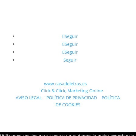
Seguir
Seguir
Seguir
Seguir
© 2023 WEB
www.casadeletras.es
| Desarrollado
por
Click & Click, Marketing Online
AVISO LEGAL
|
POLÍTICA DE PRIVACIDAD
|
POLÍTICA
DE COOKIES
Utilizamos cookies para asegurar que damos la mejor experiencia