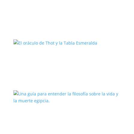
La libertad de ser yo aprendiendo a
decir «no»
El oráculo de Thot y la Tabla
Esmeralda
Una guía para entender la filosofía
sobre la vida y la muerte egipcia.