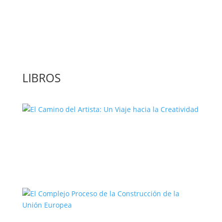
‘GuíaBurros: El poder de la acción’, un
libro para leer con bolígrafo en mano
LIBROS
El Camino del Artista: Un Viaje hacia la
Creatividad