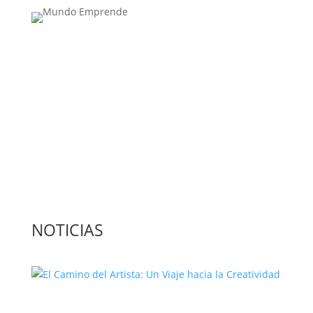
Medio de comunicación especializado en
publicaciones escritas
Contacta con nosotros: info@casadeletras.es
NOTICIAS
El Camino del Artista: Un Viaje hacia la