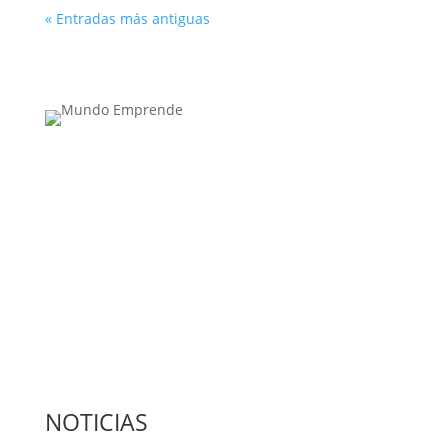
« Entradas más antiguas
Medio de comunicación especializado en
publicaciones escritas
Contacta con nosotros: info@casadeletras.es
NOTICIAS