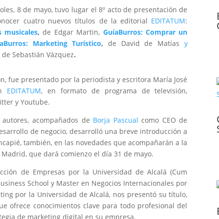
les, 8 de mayo, tuvo lugar el 8º acto de presentación de
nocer cuatro nuevos títulos de la editorial
EDITATUM
:
s musicales
,
de Edgar Martin,
GuíaBurros: Comprar un
aBurros: Marketing Turístico
,
de David de Matías
y
,
de Sebastián Vázquez
.
, fue presentado por la periodista y escritora María José
en
EDITATUM
, en formato de programa de televisión,
tter y Youtube.
ro autores, acompañados de
Borja Pascual
como CEO de
desarrollo de negocio, desarrolló una breve introducción a
hincapié, también, en las novedades que acompañarán a la
de Madrid, que dará comienzo el día 31 de mayo.
ección de Empresas por la Universidad de Alcalá (Cum
Business School y Master en Negocios Internacionales por
ng por la Universidad de Alcalá, nos presentó su título,
que ofrece conocimientos clave para todo profesional del
tegia de marketing digital en su empresa.