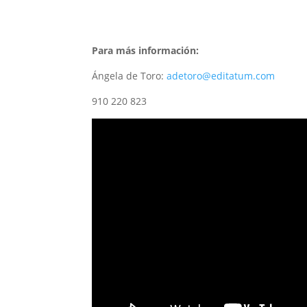
Para más información:
Ángela de Toro:
adetoro@editatum.com
910 220 823