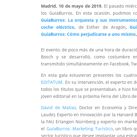
Madrid, 10 de mayo de 2019.
El pasado miérco
los GuíaBurros. En esta ocasión, pudimos co
GuíaBurros: La orquesta y sus instrumento
coche eléctrico
,
de Esther de Aragón
,
Guí
GuíaBurros: Cómo perjudicarse a uno mismo
El evento, de poco más de una hora de duración
Bosch y se desarrolló, como costumbre 
transmitido simultáneamente en Facebook, Twi
En esta gala estuvieron presentes los cuat
EDITATUM
. En su intervención, el experto en 
todos los títulos que se presentaban, e hizo 
joven editorial en la próxima Feria del Libro 
David de Matías
, Doctor en Economía y Dir
Laude), Experto en Innovación por la Harvard 
la FAU Erlangen Nürnberg y experto en marketi
el
GuíaBurros: Marketing Turístico
, un libro 
sector turístico que desee implantar una estra