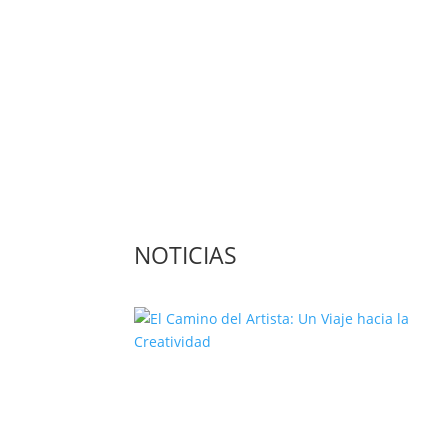
Contacta con nosotros: info@casadeletras.es
NOTICIAS
El Camino del Artista: Un Viaje
hacia la Creatividad