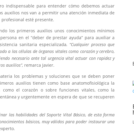
libro indispensable para entender cómo debemos actuar
os auxilios nos van a permitir una atención inmediata de
 profesional esté presente.
iendo los primeros auxilios unos conocimientos mínimos
persona en el “deber de prestar ayuda” para auxiliar a
istencia sanitaria especializada
. “Cualquier proceso que
 todo a las células de órganos vitales como corazón y cerebro,
iendo necesario ante tal urgencia vital actuar con rapidez y
ros auxilios”,
remarca Javier.
ateria los problemas y soluciones que se deben poner
rimeros auxilios tienen como base anatomofisiológica la
s, como el corazón o sobre funciones vitales, como la
omentánea y urgentemente en espera de que se recuperen
ar las habilidades del Soporte Vital Básico, de esta forma
conocimientos básicos, muy válidos para poder instaurar una
experto.