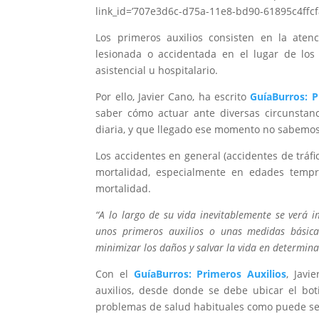
link_id=’707e3d6c-d75a-11e8-bd90-61895c4ffcf
Los primeros auxilios consisten en la ate
lesionada o accidentada en el lugar de los
asistencial u hospitalario.
Por ello, Javier Cano, ha escrito
GuíaBurros: P
saber cómo actuar ante diversas circunstanc
diaria, y que llegado ese momento no sabemos 
Los accidentes en general (accidentes de tráfi
mortalidad, especialmente en edades tempra
mortalidad.
“A lo largo de su vida inevitablemente se verá i
unos primeros auxilios o unas medidas básica
minimizar los daños y salvar la vida en determin
Con el
GuíaBurros: Primeros Auxilios
, Javi
auxilios, desde donde se debe ubicar el bot
problemas de salud habituales como puede ser