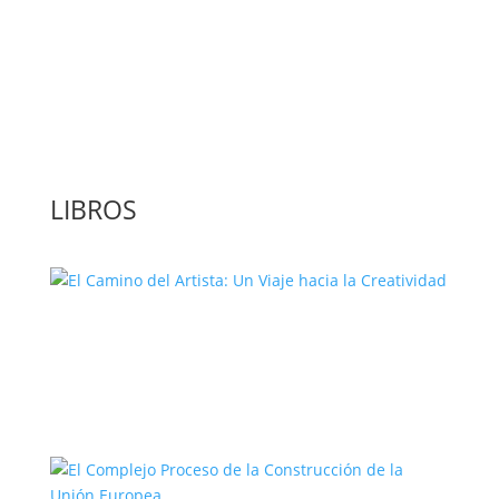
‘GuíaBurros: El poder de la acción’, un
libro para leer con bolígrafo en mano
LIBROS
El Camino del Artista: Un Viaje hacia la
Creatividad