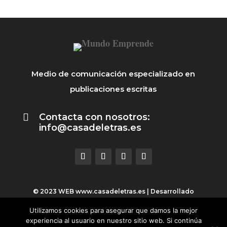
Medio de comunicación especializado en
publicaciones escritas

Contacta con nosotros:
info@casadeletras.es
© 2023 WEB
www.casadeletras.es
| Desarrollado
por
Click & Click, Marketing Online
Utilizamos cookies para asegurar que damos la mejor
experiencia al usuario en nuestro sitio web. Si continúa
AVISO LEGAL
|
POLÍTICA DE PRIVACIDAD
|
POLÍTICA DE