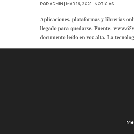
POR
ADMIN
|
MAR 16, 2021
|
NOTICIAS
Aplicaciones, plataformas y librerías on
llegado para quedarse. Fuente: www.65y
documento leído en voz alta. La tecnolog
Med