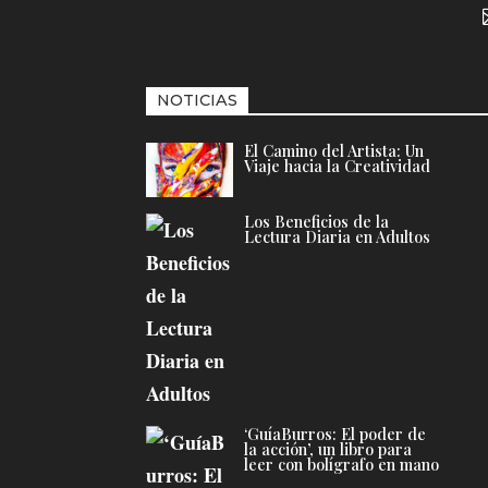
NOTICIAS
El Camino del Artista: Un
Viaje hacia la Creatividad
Los Beneficios de la
Lectura Diaria en Adultos
‘GuíaBurros: El poder de
la acción’, un libro para
leer con bolígrafo en mano