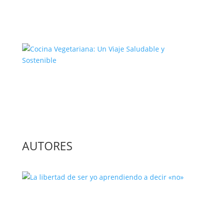
El Complejo Proceso de la
Construcción de la Unión Europea
Cocina Vegetariana: Un Viaje
Saludable y Sostenible
AUTORES
La libertad de ser yo aprendiendo a
decir «no»