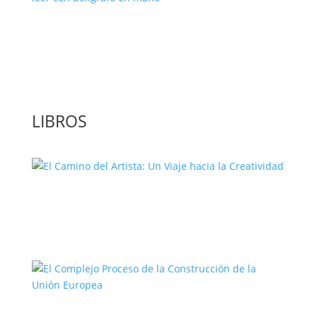
‘GuíaBurros: El poder de la acción’, un
libro para leer con bolígrafo en mano
LIBROS
El Camino del Artista: Un Viaje hacia la
Creatividad