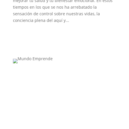
mejorar tu salud y tu bienestar emocional. En estos
tiempos en los que se nos ha arrebatado la
sensación de control sobre nuestras vidas, la
conciencia plena del aquí y...
Medio de comunicación especializado en
publicaciones escritas
Contacta con nosotros: info@casadeletras.es