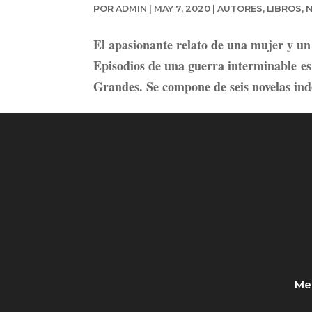
POR
ADMIN
|
MAY 7, 2020
|
AUTORES
,
LIBROS
,
N
El apasionante relato de una mujer y un 
Episodios de una guerra interminable e
Grandes. Se compone de seis novelas in
Med