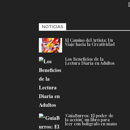
NOTICIAS
El Camino del Artista: Un
Viaje hacia la Creatividad
Los Beneficios de la
Lectura Diaria en Adultos
‘GuíaBurros: El poder de
la acción’, un libro para
leer con bolígrafo en mano