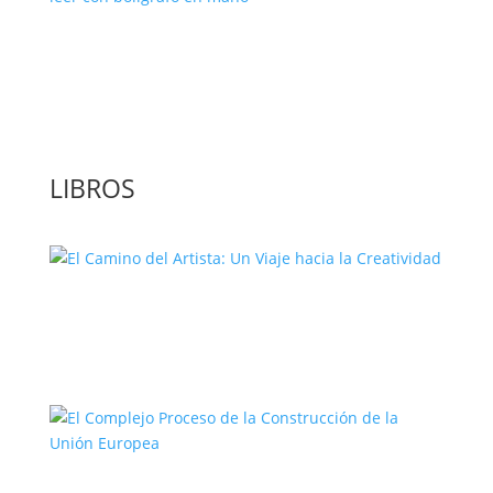
‘GuíaBurros: El poder de la acción’, un
libro para leer con bolígrafo en mano
LIBROS
El Camino del Artista: Un Viaje hacia la
Creatividad