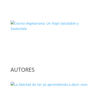
El Complejo Proceso de la
Construcción de la Unión Europea
Cocina Vegetariana: Un Viaje
Saludable y Sostenible
AUTORES
La libertad de ser yo aprendiendo a
decir «no»