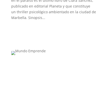
en el paraíso es el último libro de Clara Sánchez,
publicado en editorial Planeta y que constituye
un thriller psicológico ambientado en la ciudad de
Marbella. Sinopsis...
Medio de comunicación especializado en
publicaciones escritas
Contacta con nosotros: info@casadeletras.es