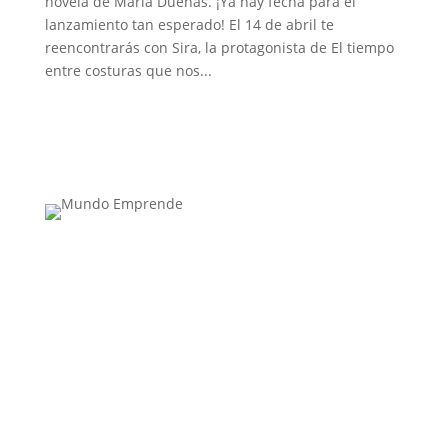
novela de María Dueñas. ¡Ya hay fecha para el
lanzamiento tan esperado! El 14 de abril te
reencontrarás con Sira, la protagonista de El tiempo
entre costuras que nos...
Medio de comunicación especializado en
publicaciones escritas
Contacta con nosotros: info@casadeletras.es