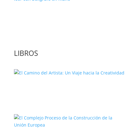
‘GuíaBurros: El poder de la acción’, un
libro para leer con bolígrafo en mano
LIBROS
El Camino del Artista: Un Viaje hacia la
Creatividad