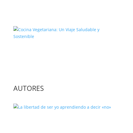
El Complejo Proceso de la
Construcción de la Unión Europea
Cocina Vegetariana: Un Viaje
Saludable y Sostenible
AUTORES
La libertad de ser yo aprendiendo a
decir «no»