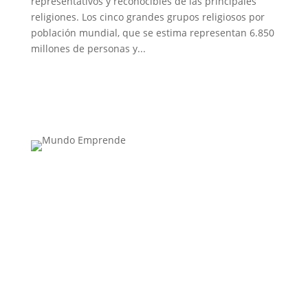
representativos y reconocibles de las principales
religiones. Los cinco grandes grupos religiosos por
población mundial, que se estima representan 6.850
millones de personas y...
Medio de comunicación especializado en
publicaciones escritas
Contacta con nosotros: info@casadeletras.es