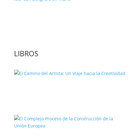
‘GuíaBurros: El poder de la acción’, un
libro para leer con bolígrafo en mano
LIBROS
El Camino del Artista: Un Viaje hacia la
Creatividad