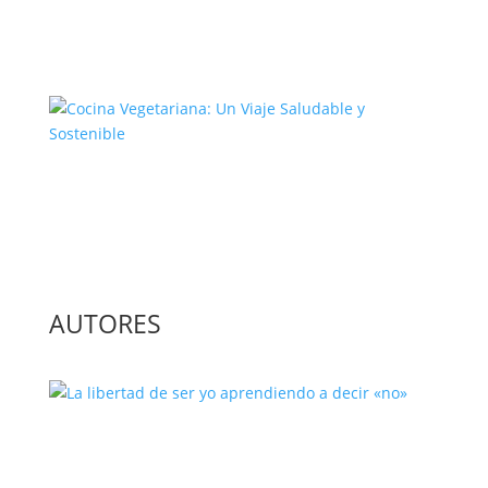
El Complejo Proceso de la
Construcción de la Unión Europea
Cocina Vegetariana: Un Viaje
Saludable y Sostenible
AUTORES
La libertad de ser yo aprendiendo a
decir «no»