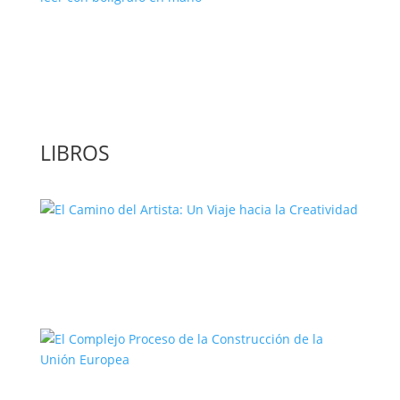
‘GuíaBurros: El poder de la acción’, un
libro para leer con bolígrafo en mano
LIBROS
El Camino del Artista: Un Viaje hacia la
Creatividad