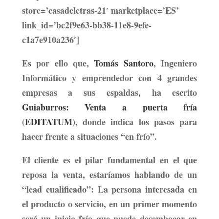
store=’casadeletras-21′ marketplace=’ES’
link_id=’bc2f9e63-bb38-11e8-9efe-
c1a7e910a236′]
Es por ello que,
Tomás Santoro
, Ingeniero
Informático y emprendedor con 4 grandes
empresas a sus espaldas, ha escrito
Guiaburros: Venta a puerta fría
(
EDITATUM
), donde indica los pasos para
hacer frente a situaciones “en frío”.
El cliente es el pilar fundamental en el que
reposa la venta, estaríamos hablando de un
“lead cualificado”: La persona interesada en
el producto o servicio, en un primer momento
será un inicio frío que puede desembocar en