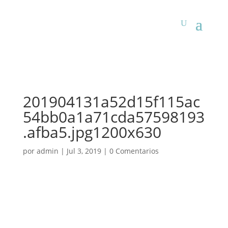
201904131a52d15f115ac
54bb0a1a71cda57598193
.afba5.jpg1200x630
por
admin
|
Jul 3, 2019
|
0 Comentarios