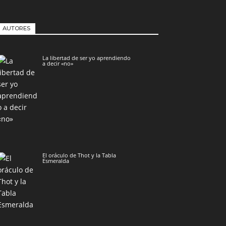
AUTORES
La libertad de ser yo aprendiendo
a decir «no»
El oráculo de Thot y la Tabla
Esmeralda