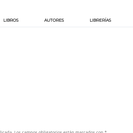
LIBROS
AUTORES
LIBRERÍAS
licada.
Los campos obligatorios están marcados con
*