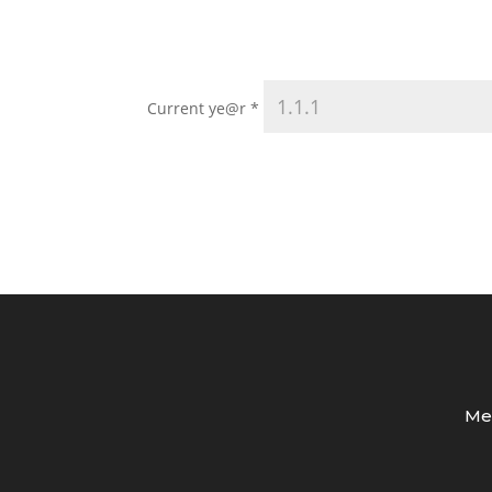
Current ye@r
*
Med