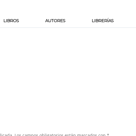
LIBROS
AUTORES
LIBRERÍAS
licada.
Los campos obligatorios están marcados con
*