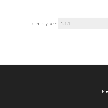
Current ye@r
*
Med