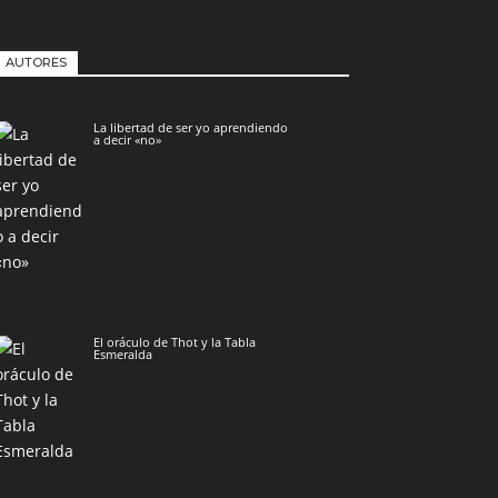
AUTORES
La libertad de ser yo aprendiendo
a decir «no»
El oráculo de Thot y la Tabla
Esmeralda