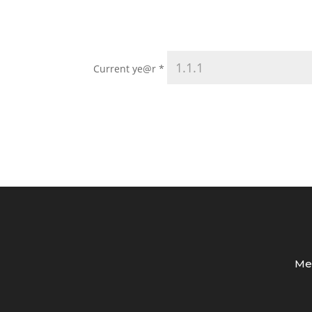
Current ye@r
*
Med