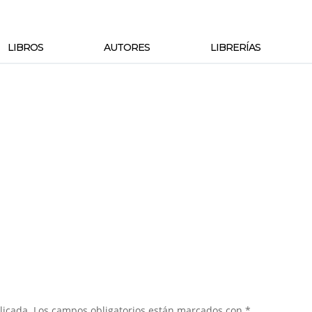
LIBROS
AUTORES
LIBRERÍAS
licada.
Los campos obligatorios están marcados con
*