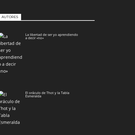
AUTORES
La libertad de ser yo aprendiendo
a decir «no»
El oráculo de Thot y la Tabla
Esmeralda