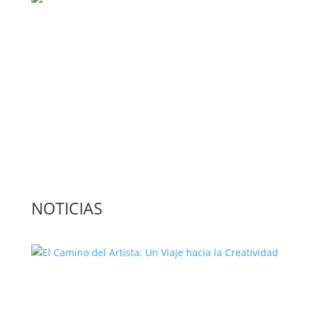
Medio de comunicación especializado en
publicaciones escritas
Contacta con nosotros: info@casadeletras.es
NOTICIAS
El Camino del Artista: Un Viaje hacia la
Creatividad