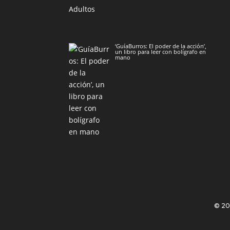
‘GuíaBurros: El poder de la acción’,
un libro para leer con bolígrafo en
mano
© 2