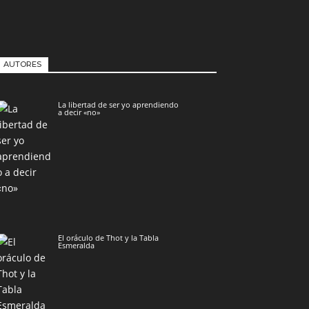
AUTORES
La libertad de ser yo aprendiendo
a decir «no»
El oráculo de Thot y la Tabla
Esmeralda