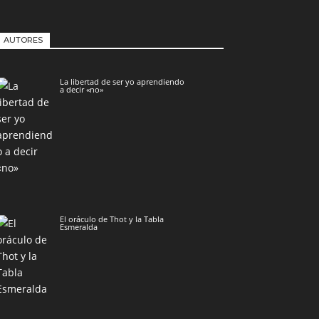
AUTORES
La libertad de ser yo aprendiendo
a decir «no»
El oráculo de Thot y la Tabla
Esmeralda