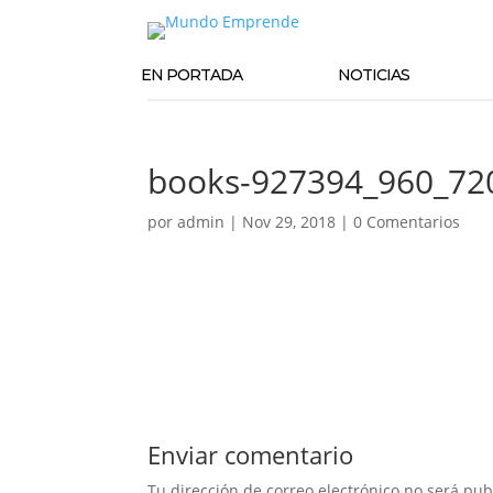
EN PORTADA
NOTICIAS
books-927394_960_72
por
admin
|
Nov 29, 2018
|
0 Comentarios
Enviar comentario
Tu dirección de correo electrónico no será pub