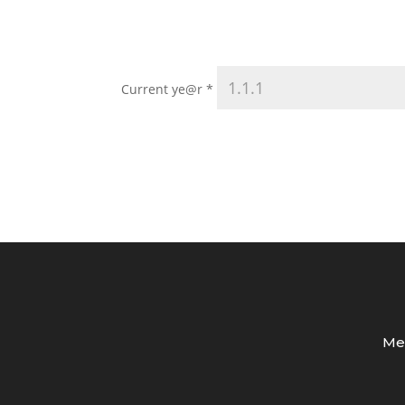
Current ye@r
*
Med