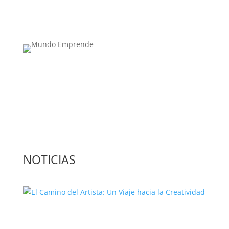
Medio de comunicación especializado en
publicaciones escritas
Contacta con nosotros: info@casadeletras.es
NOTICIAS
El Camino del Artista: Un Viaje hacia la
Creatividad