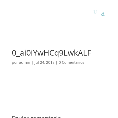
0_ai0iYwHCq9LwkALF
por
admin
|
Jul 24, 2018
|
0 Comentarios