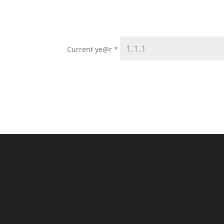
Current ye@r
*