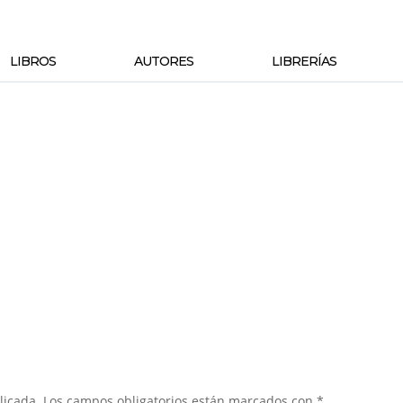
LIBROS
AUTORES
LIBRERÍAS
licada.
Los campos obligatorios están marcados con
*