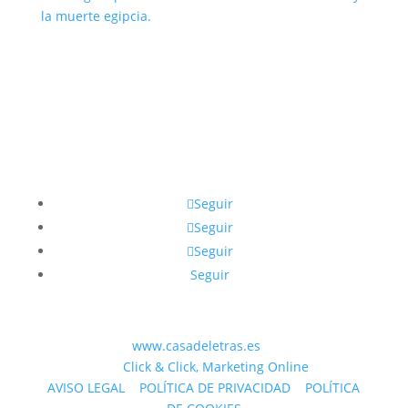
Una guía para entender la filosofía
sobre la vida y la muerte egipcia.
Seguir
Seguir
Seguir
Seguir
© 2023 WEB
www.casadeletras.es
| Desarrollado
por
Click & Click, Marketing Online
AVISO LEGAL
|
POLÍTICA DE PRIVACIDAD
|
POLÍTICA