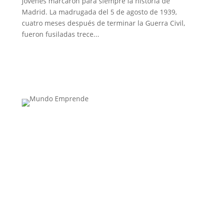
jóvenes marcaron para siempre la historia de
Madrid. La madrugada del 5 de agosto de 1939,
cuatro meses después de terminar la Guerra Civil,
fueron fusiladas trece...
Medio de comunicación especializado en
publicaciones escritas
Contacta con nosotros: info@casadeletras.es