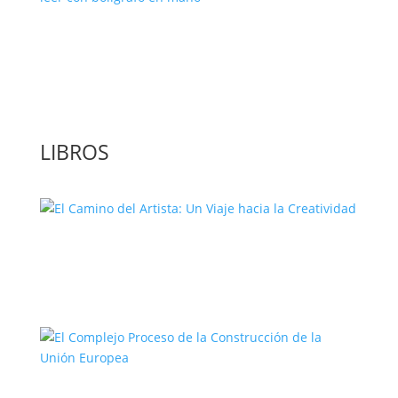
‘GuíaBurros: El poder de la acción’, un
libro para leer con bolígrafo en mano
LIBROS
El Camino del Artista: Un Viaje hacia la
Creatividad