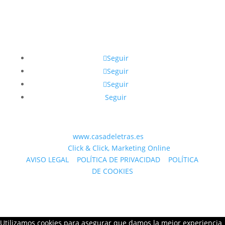
Seguir
Seguir
Seguir
Seguir
© 2023 WEB
www.casadeletras.es
| Desarrollado
por
Click & Click, Marketing Online
AVISO LEGAL
|
POLÍTICA DE PRIVACIDAD
|
POLÍTICA
DE COOKIES
Utilizamos cookies para asegurar que damos la mejor experiencia