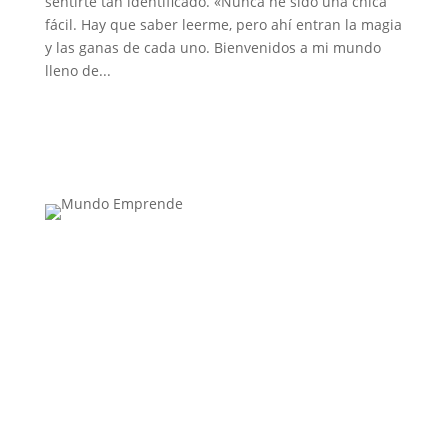
sentirte tan identificado. «Nunca he sido una chica
fácil. Hay que saber leerme, pero ahí entran la magia
y las ganas de cada uno. Bienvenidos a mi mundo
lleno de...
Medio de comunicación especializado en
publicaciones escritas
Contacta con nosotros: info@casadeletras.es