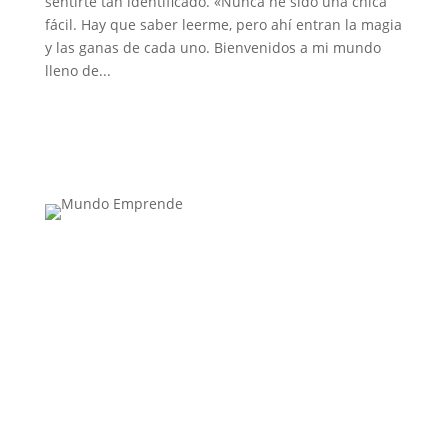
sentirte tan identificado. «Nunca he sido una chica
fácil. Hay que saber leerme, pero ahí entran la magia
y las ganas de cada uno. Bienvenidos a mi mundo
lleno de...
Medio de comunicación especializado en
publicaciones escritas
Contacta con nosotros: info@casadeletras.es