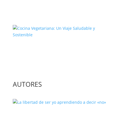
El Complejo Proceso de la
Construcción de la Unión Europea
Cocina Vegetariana: Un Viaje
Saludable y Sostenible
AUTORES
La libertad de ser yo aprendiendo a
decir «no»