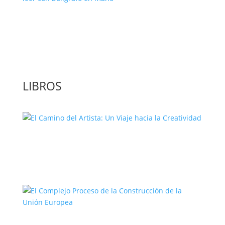
‘GuíaBurros: El poder de la acción’, un
libro para leer con bolígrafo en mano
LIBROS
El Camino del Artista: Un Viaje hacia la
Creatividad