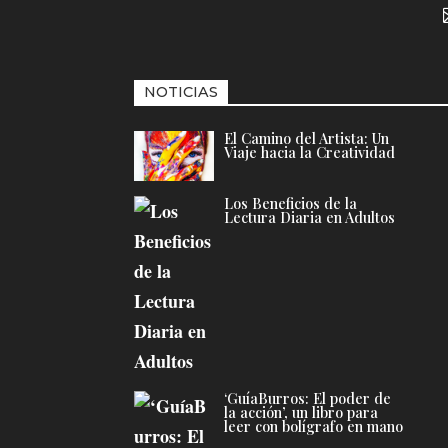
NOTICIAS
El Camino del Artista: Un
Viaje hacia la Creatividad
Los Beneficios de la
Lectura Diaria en Adultos
‘GuíaBurros: El poder de
la acción’, un libro para
leer con bolígrafo en mano