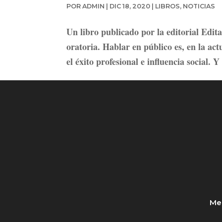
POR
ADMIN
|
DIC 18, 2020
|
LIBROS
,
NOTICIAS
Un libro publicado por la editorial Edit
oratoria. Hablar en público es, en la ac
el éxito profesional e influencia social. Y
Med