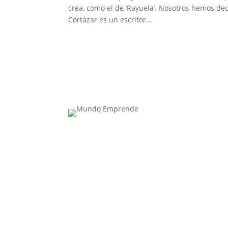
crea, como el de ‘Rayuela’. Nosotros hemos deci
Cortázar es un escritor...
Contacta con nosotros: info@casadeletras.es