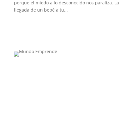
porque el miedo a lo desconocido nos paraliza. La
llegada de un bebé a tu...
Medio de comunicación especializado en
publicaciones escritas
Contacta con nosotros: info@casadeletras.es