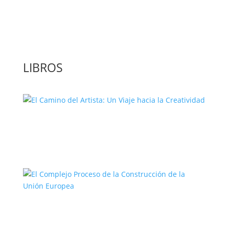
‘GuíaBurros: El poder de la acción’, un
libro para leer con bolígrafo en mano
LIBROS
El Camino del Artista: Un Viaje hacia la
Creatividad
El Complejo Proceso de la
Construcción de la Unión Europea