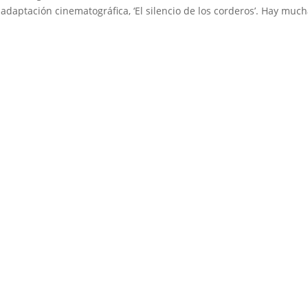
adaptación cinematográfica, ‘El silencio de los corderos’. Hay muc
Medio de comunicación especializado en publicaciones escritas