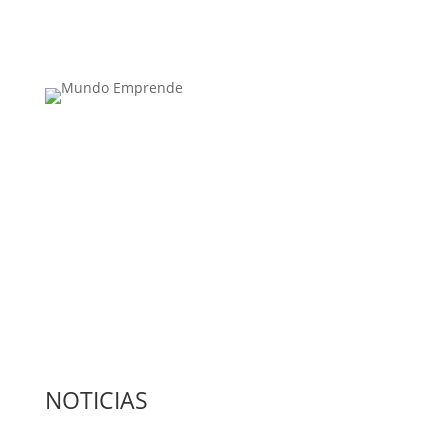
Medio de comunicación especializado en
publicaciones escritas
Contacta con nosotros: info@casadeletras.es
NOTICIAS