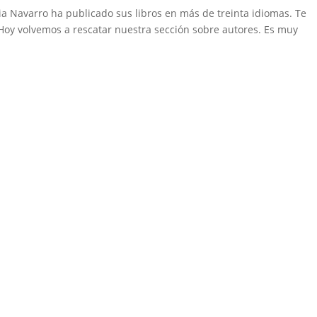
ia Navarro ha publicado sus libros en más de treinta idiomas. Te
Hoy volvemos a rescatar nuestra sección sobre autores. Es muy
Medio de comunicación especializado en publicaciones escritas