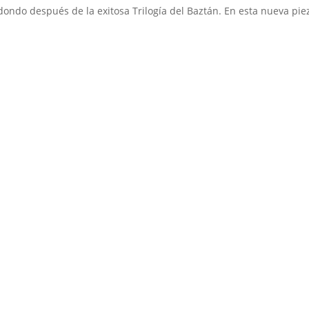
dondo después de la exitosa Trilogía del Baztán. En esta nueva pie
Medio de comunicación especializado en publicaciones escritas