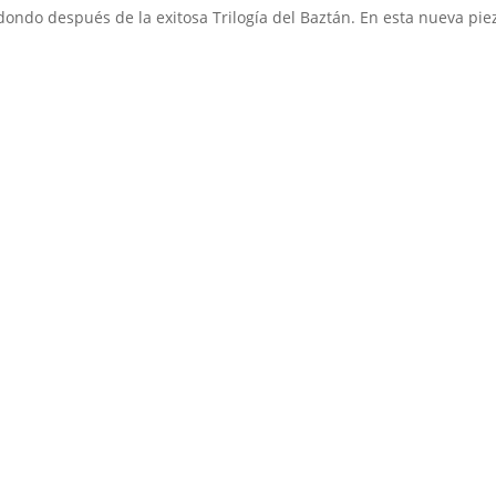
dondo después de la exitosa Trilogía del Baztán. En esta nueva pie
Medio de comunicación especializado en publicaciones escritas