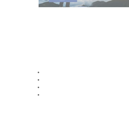
‘GuíaBurros: El poder de la acción’
un libro para leer con bolígrafo en
mano
© 2023