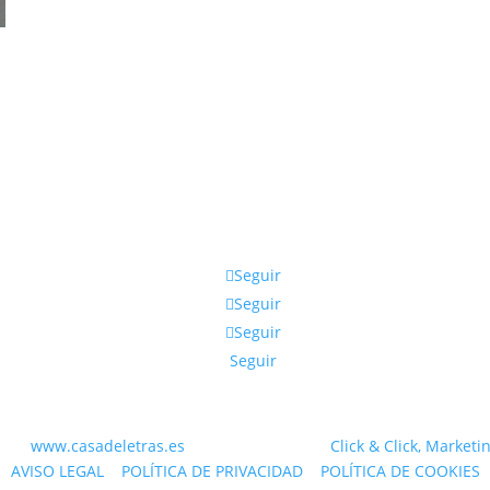
Cocina Vegetariana: Un Viaje
Saludable y Sostenible
,
Seguir
Seguir
Seguir
Seguir
 WEB
www.casadeletras.es
| Desarrollado por
Click & Click, Marketi
AVISO LEGAL
|
POLÍTICA DE PRIVACIDAD
|
POLÍTICA DE COOKIES