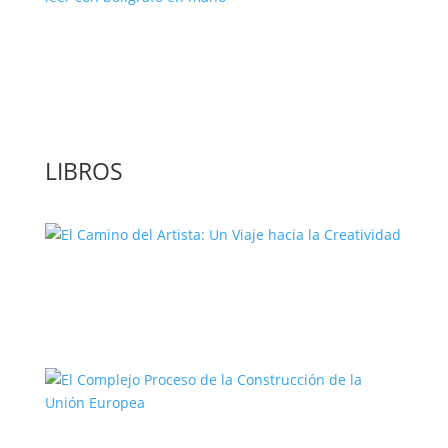
‘GuíaBurros: El poder de la acción’, un
libro para leer con bolígrafo en mano
LIBROS
El Camino del Artista: Un Viaje hacia la
Creatividad