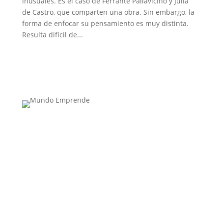
inusuales. Es el caso de Ferrante Pallavicino y Julia
de Castro, que comparten una obra. Sin embargo, la
forma de enfocar su pensamiento es muy distinta.
Resulta difícil de...
Medio de comunicación especializado en
publicaciones escritas
Contacta con nosotros: info@casadeletras.es