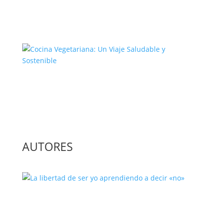
El Complejo Proceso de la
Construcción de la Unión Europea
Cocina Vegetariana: Un Viaje
Saludable y Sostenible
AUTORES
La libertad de ser yo aprendiendo a
decir «no»