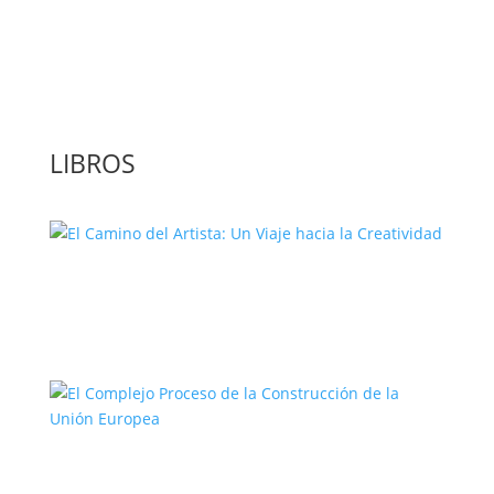
‘GuíaBurros: El poder de la acción’, un
libro para leer con bolígrafo en mano
LIBROS
El Camino del Artista: Un Viaje hacia la
Creatividad
El Complejo Proceso de la