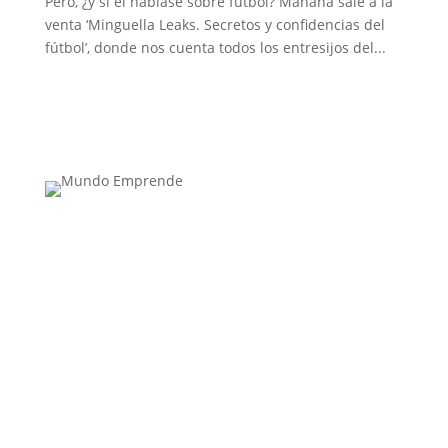
Pero, ¿y si él hablase sobre fútbol? Mañana sale a la
venta ‘Minguella Leaks. Secretos y confidencias del
fútbol’, donde nos cuenta todos los entresijos del...
Medio de comunicación especializado en
publicaciones escritas
Contacta con nosotros: info@casadeletras.es