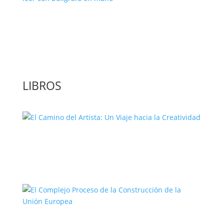
‘GuíaBurros: El poder de la acción’, un
libro para leer con bolígrafo en mano
LIBROS
El Camino del Artista: Un Viaje hacia la
Creatividad