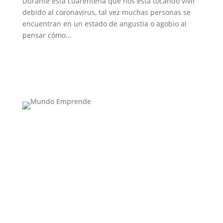
Durante esta cuarentena que nos está tocando vivir
debido al coronavirus, tal vez muchas personas se
encuentran en un estado de angustia o agobio al
pensar cómo...
Medio de comunicación especializado en
publicaciones escritas
Contacta con nosotros: info@casadeletras.es