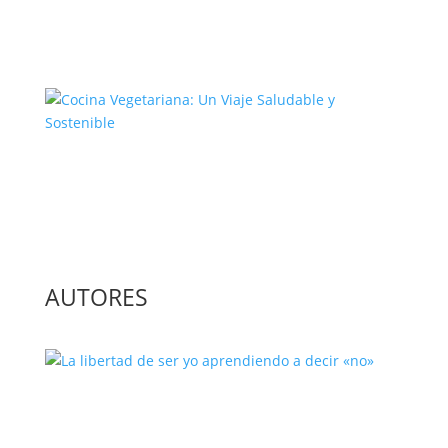
El Complejo Proceso de la
Construcción de la Unión Europea
Cocina Vegetariana: Un Viaje
Saludable y Sostenible
AUTORES
La libertad de ser yo aprendiendo a
decir «no»