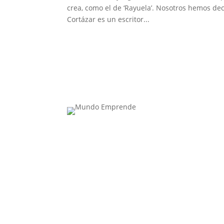
crea, como el de ‘Rayuela’. Nosotros hemos deci
Cortázar es un escritor...
Contacta con nosotros: info@casadeletras.es