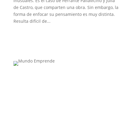
inusuales. Es el caso de Ferrante Pallavicino y Julia
de Castro, que comparten una obra. Sin embargo, la
forma de enfocar su pensamiento es muy distinta.
Resulta difícil de...
Medio de comunicación especializado en
publicaciones escritas
Contacta con nosotros: info@casadeletras.es