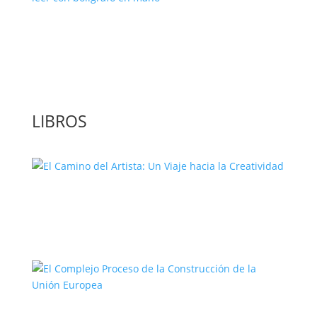
‘GuíaBurros: El poder de la acción’, un
libro para leer con bolígrafo en mano
LIBROS
El Camino del Artista: Un Viaje hacia la
Creatividad