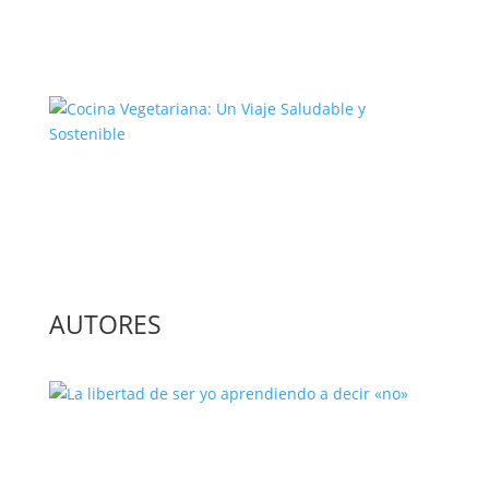
El Complejo Proceso de la
Construcción de la Unión Europea
Cocina Vegetariana: Un Viaje
Saludable y Sostenible
AUTORES
La libertad de ser yo aprendiendo a
decir «no»