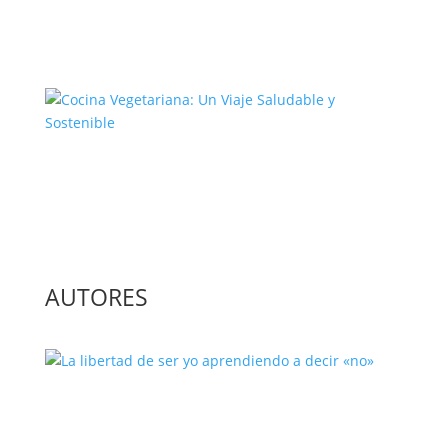
El Complejo Proceso de la
Construcción de la Unión Europea
Cocina Vegetariana: Un Viaje
Saludable y Sostenible
AUTORES
La libertad de ser yo aprendiendo a
decir «no»