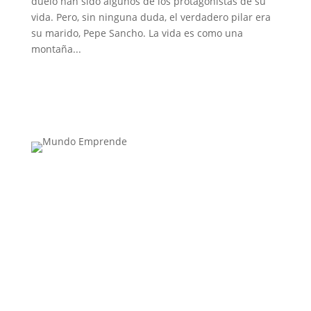
duelo han sido algunos de los protagonistas de su
vida. Pero, sin ninguna duda, el verdadero pilar era
su marido, Pepe Sancho. La vida es como una
montaña...
Medio de comunicación especializado en
publicaciones escritas
Contacta con nosotros: info@casadeletras.es