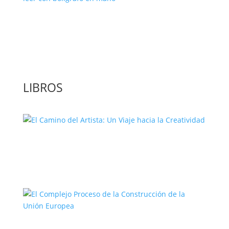
‘GuíaBurros: El poder de la acción’, un
libro para leer con bolígrafo en mano
LIBROS
El Camino del Artista: Un Viaje hacia la
Creatividad